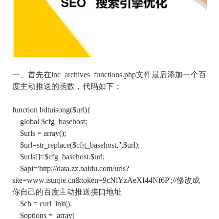
一、首先在inc_archives_functions.php文件最后添加一个百
度主动推送的函数，代码如下：
function bdtuisong($url){
global $cfg_basehost;
$urls = array();
$url=str_replace($cfg_basehost,'',$url);
$urls[]=$cfg_basehost.$url;
$api='http://data.zz.baidu.com/urls?
site=www.isunjie.cn&token=9cNlYzAeXI44Nf6P';//修改成
你自己的百度主动推送接口地址
$ch = curl_init();
$options = array(