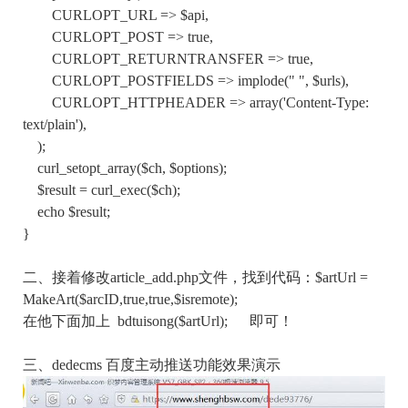
CURLOPT_URL => $api,
CURLOPT_POST => true,
CURLOPT_RETURNTRANSFER => true,
CURLOPT_POSTFIELDS => implode(" ", $urls),
CURLOPT_HTTPHEADER => array('Content-Type:
text/plain'),
);
curl_setopt_array($ch, $options);
$result = curl_exec($ch);
echo $result;
}
二、接着修改article_add.php文件，找到代码：$artUrl =
MakeArt($arcID,true,true,$isremote);
在他下面加上 bdtuisong($artUrl); 即可！
三、dedecms 百度主动推送功能效果演示